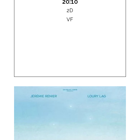
20:10
2D
VF