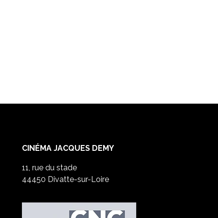
soutenant une belle cause. Que vous
soyez amateur de cinéma ou...
CINÉMA JACQUES DEMY
11, rue du stade
44450 Divatte-sur-Loire