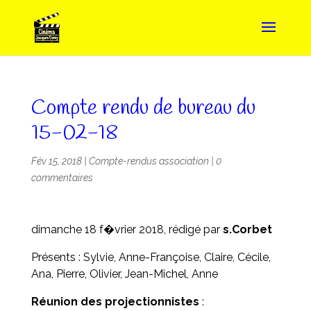
Compte rendu de bureau du
15-02-18
Fév 15, 2018
|
Compte-rendus association
|
0
commentaires
dimanche 18 f�vrier 2018, rédigé par
s.Corbet
Présents : Sylvie, Anne-Françoise, Claire, Cécile,
Ana, Pierre, Olivier, Jean-Michel, Anne
Réunion des projectionnistes
: