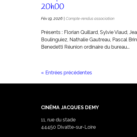
20h00
Fév 19, 2026
|
Compte-rendus association
Présents : Florian Quillard, Sylvie Viaud, 
Boulinguiez, Nathalie Gautreau, Pascal Brin, 
Benedetti Réunion ordinaire du bureau...
« Entrées précédentes
CINÉMA JACQUES DEMY
11, rue du stade
44450 Divatte-sur-Loire