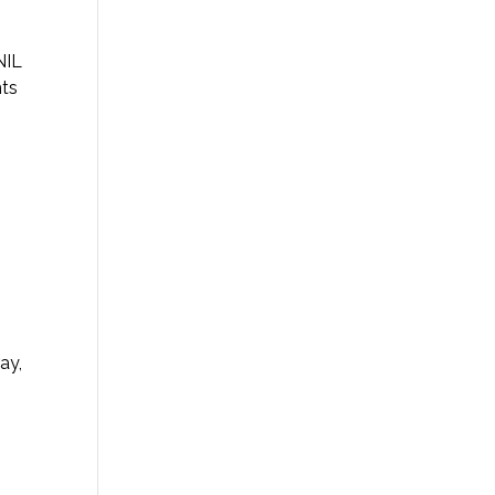
NIL
nts
ay,