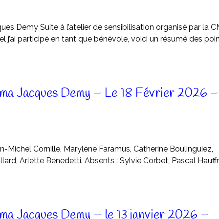
es Demy Suite à l’atelier de sensibilisation organisé par la C
 j’ai participé en tant que bénévole, voici un résumé des poi
ma Jacques Demy – Le 18 Février 2026 –
Jean-Michel Cornille, Marylène Faramus, Catherine Boulinguiez,
illard, Arlette Benedetti. Absents : Sylvie Corbet, Pascal Hauffr
a Jacques Demy – le 13 janvier 2026 –