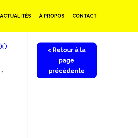
ACTUALITÉS
À PROPOS
CONTACT
00
< Retour à la
page
précédente
in,