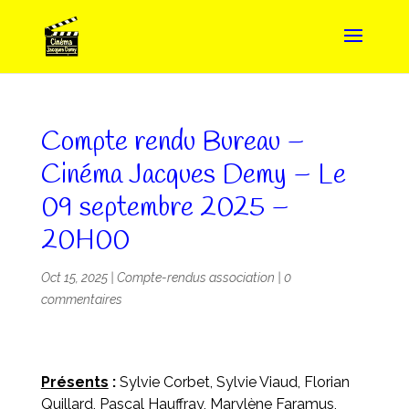
Compte rendu Bureau –
Cinéma Jacques Demy – Le
09 septembre 2025 –
20H00
Oct 15, 2025
|
Compte-rendus association
|
0
commentaires
Présents
:
Sylvie Corbet, Sylvie Viaud, Florian
Quillard, Pascal Hauffray, Marylène Faramus,