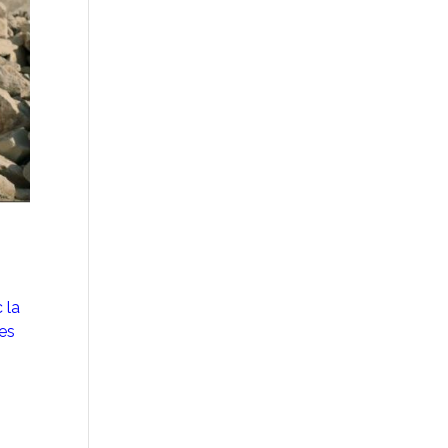
 la
ses