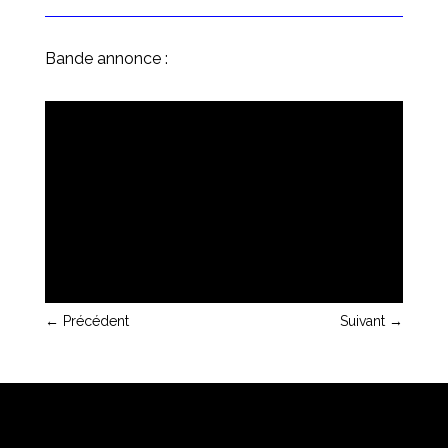
Bande annonce :
←
Précédent
Suivant
→