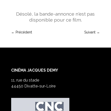
Désolé, la bande-annonce n'est pas
disponible pour ce film.
←
Précédent
Suivant
→
CINÉMA JACQUES DEMY
11, rue du stade
44450 Divatte-sur-Loire