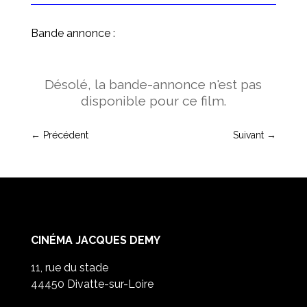
Bande annonce :
Désolé, la bande-annonce n'est pas
disponible pour ce film.
←
Précédent
Suivant
→
CINÉMA JACQUES DEMY
11, rue du stade
44450 Divatte-sur-Loire