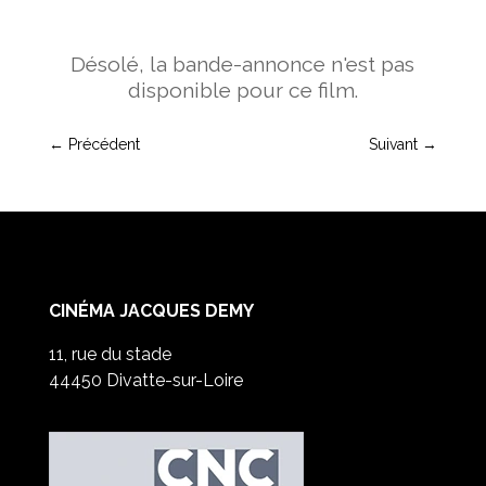
Désolé, la bande-annonce n'est pas
disponible pour ce film.
←
Précédent
Suivant
→
CINÉMA JACQUES DEMY
11, rue du stade
44450 Divatte-sur-Loire