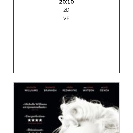
20:10
2D
VF