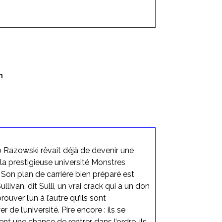
n
b Razowski rêvait déjà de devenir une
à la prestigieuse université Monstres
Son plan de carrière bien préparé est
ivan, dit Sulli, un vrai crack qui a un don
rouver l’un à l’autre qu’ils sont
 de l’université. Pire encore : ils se
nt une chance de rentrer dans l’ordre, ils