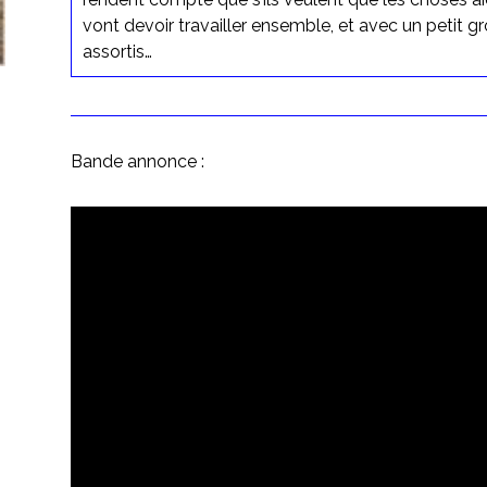
vont devoir travailler ensemble, et avec un petit 
assortis…
Bande annonce :