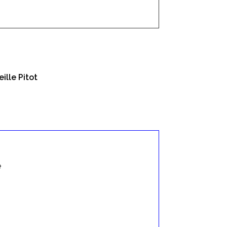
ille Pitot
e