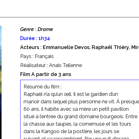
Genre : Drame
Durée : 1h34
Acteurs : Emmanuelle Devos, Raphaël Thiéry, Mire
Pays : Français
Réalisateur : Anais Tellenne
Film A partir de 3 ans
Résumé du film :
Raphaël n’a qu’un œil. Il est le gardien d’un
manoir dans lequel plus personne ne vit. À presqu
60 ans, il habite avec sa mère un petit pavillon
situé à l’entrée du grand domaine bourgeois. Entre
la chasse aux taupes, la cornemuse et les tours
dans la Kangoo de la postière, les jours se
suivent et se ressemblent. Par une nuit d’orage,