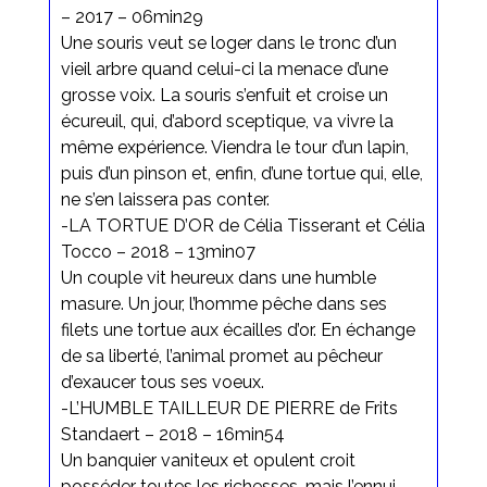
– 2017 – 06min29
Une souris veut se loger dans le tronc d’un
vieil arbre quand celui-ci la menace d’une
grosse voix. La souris s’enfuit et croise un
écureuil, qui, d’abord sceptique, va vivre la
même expérience. Viendra le tour d’un lapin,
puis d’un pinson et, enfin, d’une tortue qui, elle,
ne s’en laissera pas conter.
-LA TORTUE D’OR de Célia Tisserant et Célia
Tocco – 2018 – 13min07
Un couple vit heureux dans une humble
masure. Un jour, l’homme pêche dans ses
filets une tortue aux écailles d’or. En échange
de sa liberté, l’animal promet au pêcheur
d’exaucer tous ses voeux.
-L’HUMBLE TAILLEUR DE PIERRE de Frits
Standaert – 2018 – 16min54
Un banquier vaniteux et opulent croit
posséder toutes les richesses, mais l’ennui