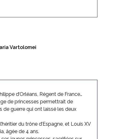
aria Vartolomei
hilippe d’Orléans, Régent de France…
ange de princesses permettrait de
 de guerre qui ont laissé les deux
 l’héritier du trône d’Espagne, et Louis XV
ia, âgée de 4 ans.
ces jeunes princesses, sacrifiées sur