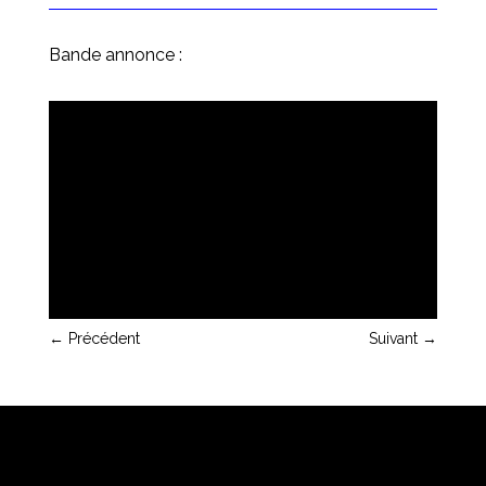
Bande annonce :
←
Précédent
Suivant
→