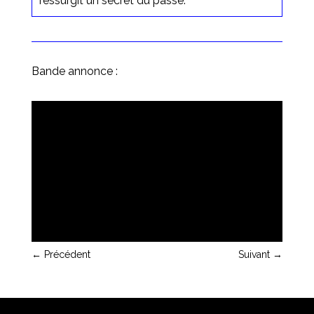
ressurgit un secret du passé.
Bande annonce :
←
Précédent
Suivant
→