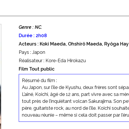
Genre : NC.
Durée : 2h08
Acteurs : Koki Maeda, Ohshirô Maeda, Ryôga Hay
Pays : Japon
Réalisateur : Kore-Eda Hirokazu
Film Tout public
Résumé du film :
Au Japon, sur l’île de Kyushu, deux frères sont sépa
L’aîné, Koichi, âgé de 12 ans, part vivre avec sa mè
tout près de l’inquiétant volcan Sakurajima. Son pe
père, guitariste rock, au nord de l’île. Koichi souhai
nouveau réunie – même si cela doit passer par l’ér