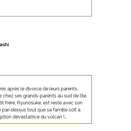
ashi
rés après le divorce de leurs parents.
re chez ses grands-parents au sud de l’île,
tit frère, Ryunosuke, est resté avec son
te par-dessus tout que sa famille soit à
uption dévastatrice du volcan !…