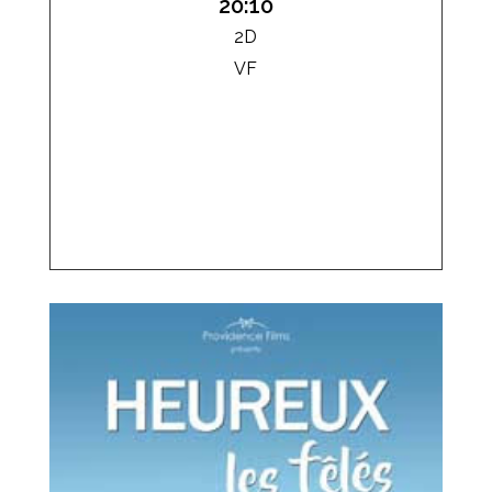
20:10
2D
VF