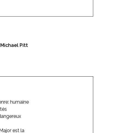
Michael Pitt
enre: humaine
tés
 dangereux
 Major est la