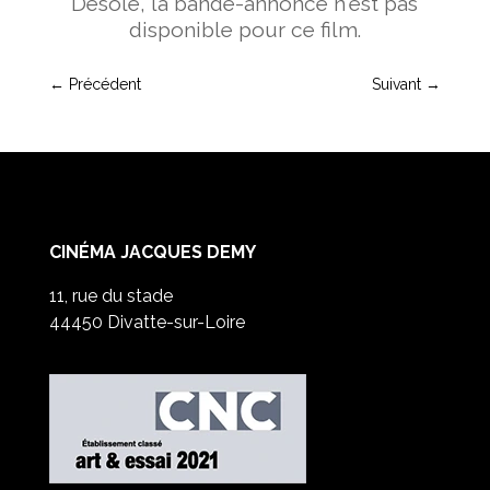
Désolé, la bande-annonce n'est pas
disponible pour ce film.
←
Précédent
Suivant
→
CINÉMA JACQUES DEMY
11, rue du stade
44450 Divatte-sur-Loire