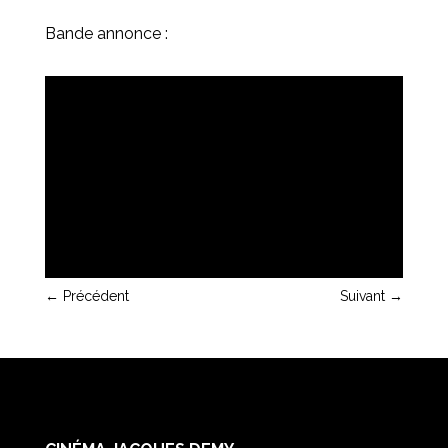
Bande annonce :
←
Précédent
Suivant
→