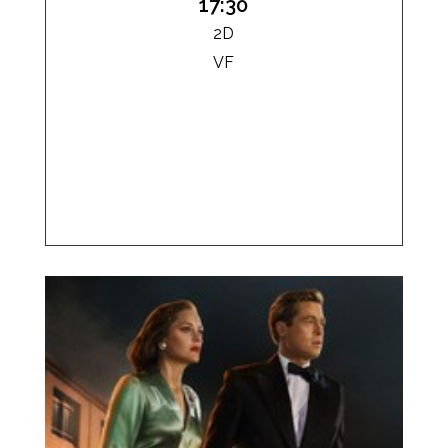
17:30
2D
VF