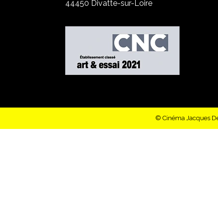
44450 Divatte-sur-Loire
© Cinéma Jacques Demy